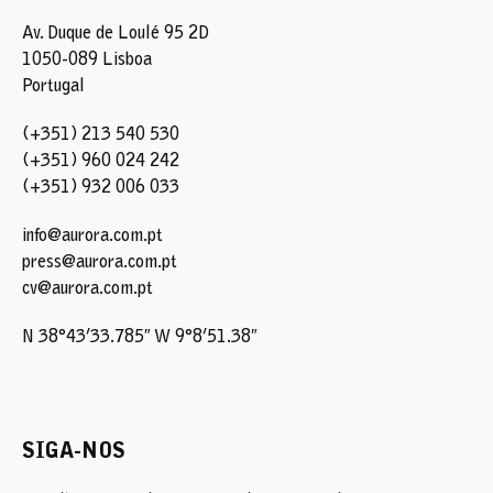
Av. Duque de Loulé 95 2D
1050-089 Lisboa
Portugal
(+351) 213 540 530
(+351) 960 024 242
(+351) 932 006 033
info@aurora.com.pt
press@aurora.com.pt
cv@aurora.com.pt
N 38°43’33.785″ W 9°8’51.38″
SIGA-NOS