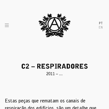
Skip
to
content
PT
EN
C2 – RESPIRADORES
2011 – …
Estas peças que rematam os canais de
respiração dos edifícios, são um detalhe que