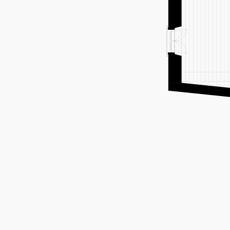
zona comum
át