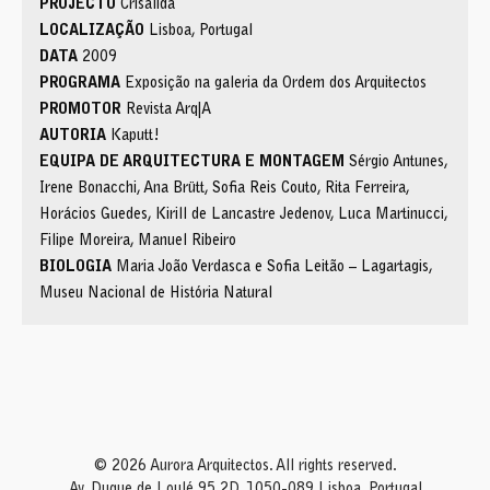
PROJECTO
Crisálida
LOCALIZAÇÃO
Lisboa, Portugal
DATA
2009
PROGRAMA
Exposição na galeria da Ordem dos Arquitectos
PROMOTOR
Revista Arq|A
AUTORIA
Kaputt!
EQUIPA DE ARQUITECTURA E MONTAGEM
Sérgio Antunes,
Irene Bonacchi, Ana Brütt, Sofia Reis Couto, Rita Ferreira,
Horácios Guedes, Kirill de Lancastre Jedenov, Luca Martinucci,
Filipe Moreira, Manuel Ribeiro
BIOLOGIA
Maria João Verdasca e Sofia Leitão – Lagartagis,
Museu Nacional de História Natural
© 2026 Aurora Arquitectos. All rights reserved.
Av. Duque de Loulé 95 2D, 1050-089 Lisboa, Portugal