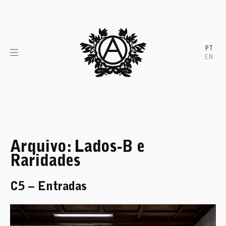
Skip
to
content
PT
EN
Arquivo:
Lados-B e
Raridades
C5 – Entradas